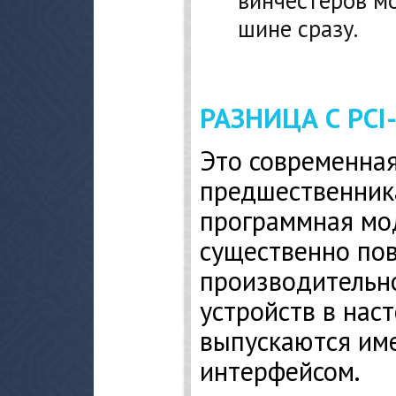
шине сразу.
РАЗНИЦА С PCI
Это современна
предшественника
программная мод
существенно по
производительн
устройств в нас
выпускаются име
интерфейсом.