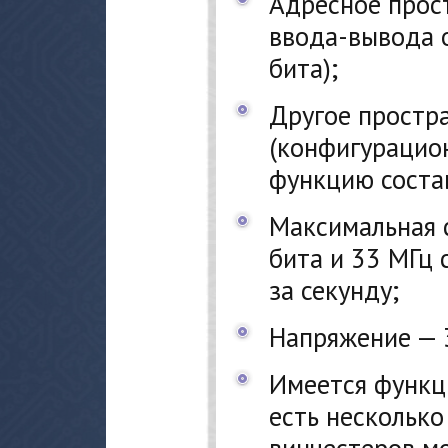
Адресное прос
ввода-вывода 
бита);
Другое простр
(конфигурацион
функцию соста
Максимальная 
бита и 33 МГц 
за секунду;
Напряжение — 3
Имеется функци
есть несколько
винчестеров мо