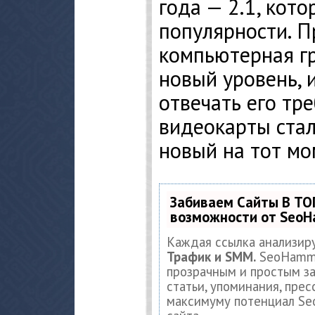
года — 2.1, кото
популярности. П
компьютерная г
новый уровень, 
отвечать его тр
видеокарты ста
новый на тот м
Забиваем Сайты В ТО
возможности от Seo
Каждая ссылка анализир
Трафик и SMM.
SeoHamme
прозрачным и простым за
статьи, упоминания, прес
максимуму потенциал S