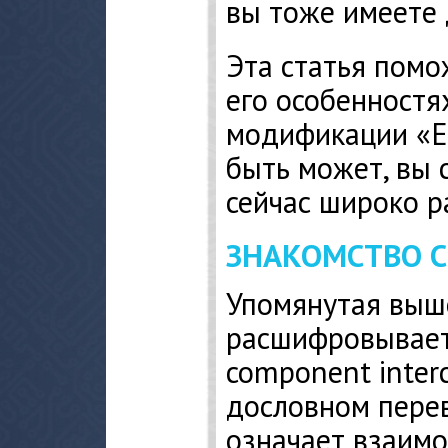
вы тоже имеете 
Эта статья помо
его особенностя
модификации «Ex
быть может, вы 
сейчас широко р
ЗНАКОМСТВО 
Упомянутая выш
расшифровываетс
component interc
дословном перев
означает взаим