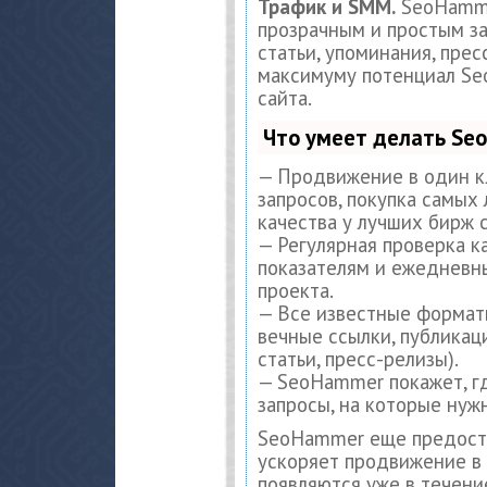
Трафик и SMM.
SeoHamme
прозрачным и простым за
статьи, упоминания, прес
максимуму потенциал S
сайта.
Что умеет делать S
— Продвижение в один к
запросов, покупка самых
качества у лучших бирж 
— Регулярная проверка к
показателям и ежедневны
проекта.
— Все известные формат
вечные ссылки, публикац
статьи, пресс-релизы).
— SeoHammer покажет, гд
запросы, на которые нуж
SeoHammer еще предост
ускоряет продвижение в 
появляются уже в течени