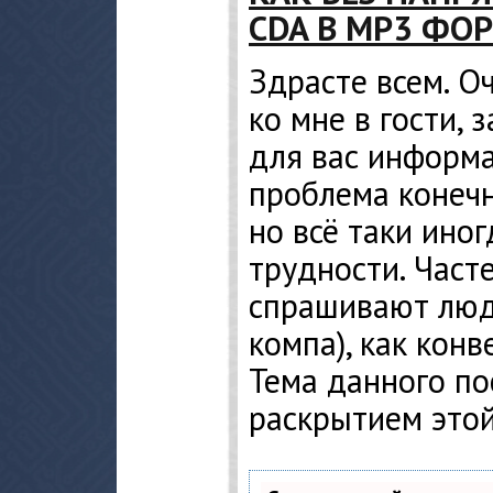
CDA В MP3 ФО
Здрасте всем. О
ко мне в гости,
для вас информа
проблема конечн
но всё таки ино
трудности. Част
спрашивают люд
компа), как кон
Тема данного по
раскрытием это