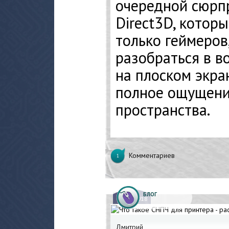
очередной сюрпр
Direct3D, котор
только геймеров
разобраться в в
на плоском экра
полное ощущени
пространства.
Комментариев
1
БЛОГ
13.
07.2018
Дмитрий