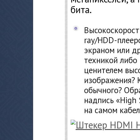
бита.
Высокоскоростн
ray/HDD-плее
экраном или д
техникой либо 
ценителем выс
изображения? К
обычного? Обр
надпись «High 
на самом кабел