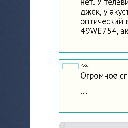
нет. У теле
джек, у аку
оптический 
49WE754, ак
Роб.
Огромное сп
...