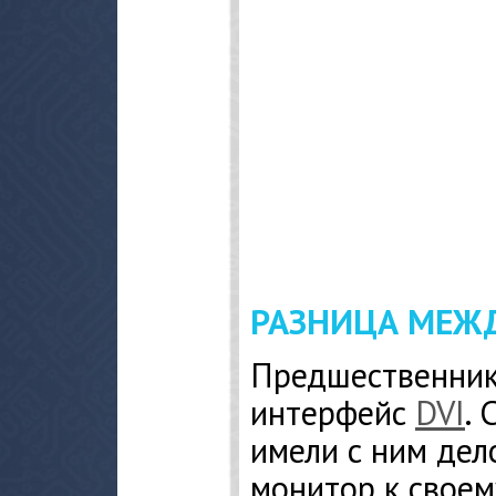
РАЗНИЦА МЕЖД
Предшественни
интерфейс
DVI
. 
имели с ним дел
монитор к своем