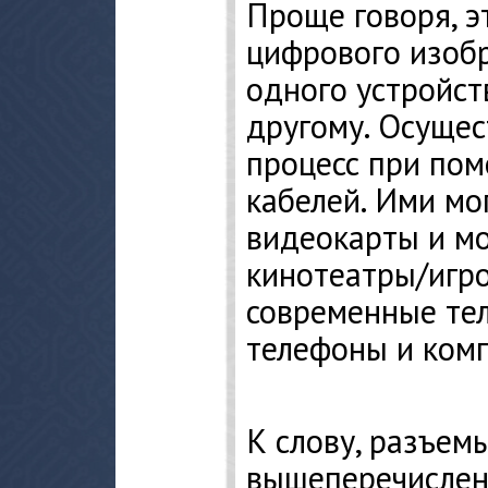
Проще говоря, э
цифрового изобр
одного устройст
другому. Осущес
процесс при по
кабелей. Ими мо
видеокарты и м
кинотеатры/игро
современные те
телефоны и комп
К слову, разъем
вышеперечислен