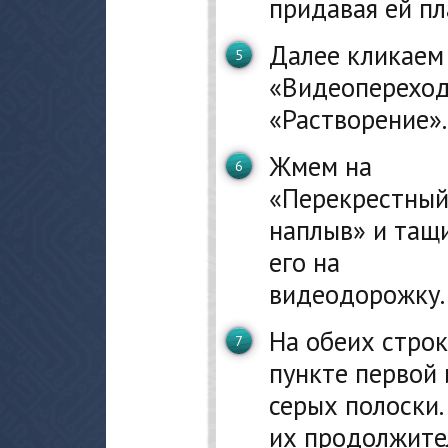
придавая ей пл
Далее кликаем
«Видеопереход
«Растворение».
Жмем на
«Перекрестны
наплыв» и тащ
его на
видеодорожку.
На обеих строк
пункте первой 
серых полоски.
их продолжите