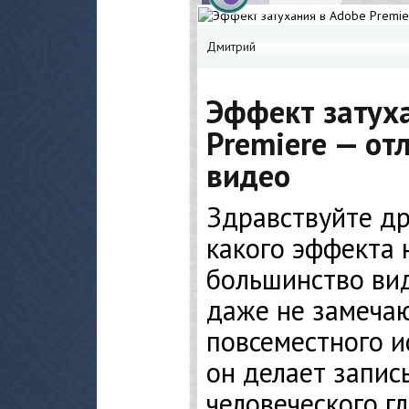
Дмитрий
Эффект затух
Premiere — от
видео
Здравствуйте др
какого эффекта 
большинство ви
даже не замечаю
повсеместного и
он делает запис
человеческого гл