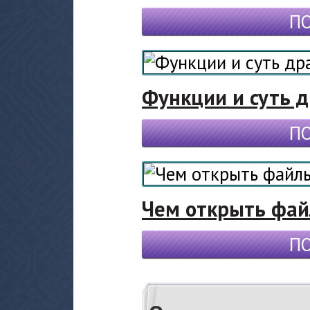
П
Функции и суть 
П
Чем открыть фа
П