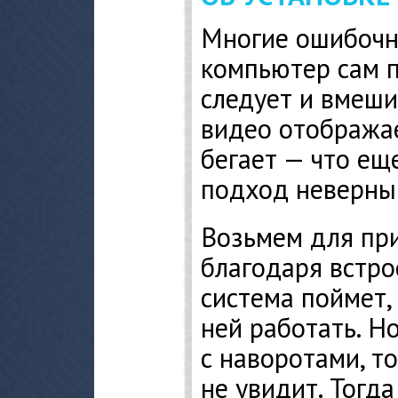
Многие ошибочно
компьютер сам п
следует и вмеши
видео отображает
бегает — что ещ
подход неверны
Возьмем для при
благодаря встр
система поймет, 
ней работать. Н
с наворотами, т
не увидит. Тогд