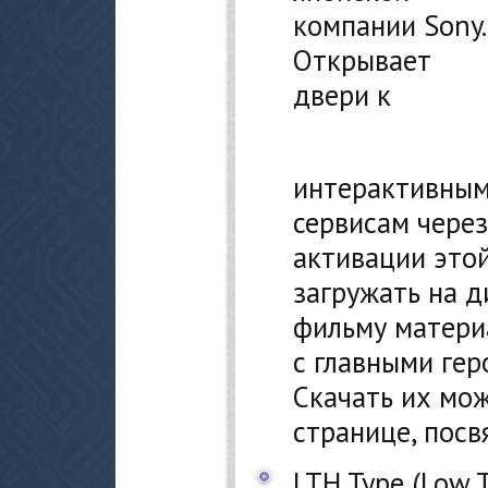
компании Sony.
Открывает
двери к
интерактивным 
сервисам через
активации это
загружать на д
фильму матери
с главными гер
Скачать их мож
странице, посв
LTH Type (Low 