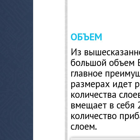
ОБЪЕМ
Из вышесказанно
большой объем B
главное преимущ
размерах идет р
количества слое
вмещает в себя 
количество при
слоем.