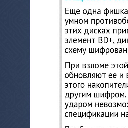
Еще одна фишка 
умном противобо
этих дисках пр
элемент BD+, д
схему шифровани
При взломе этой
обновляют ее и 
этого накопите
другим шифром.
ударом невозмо
спецификации на