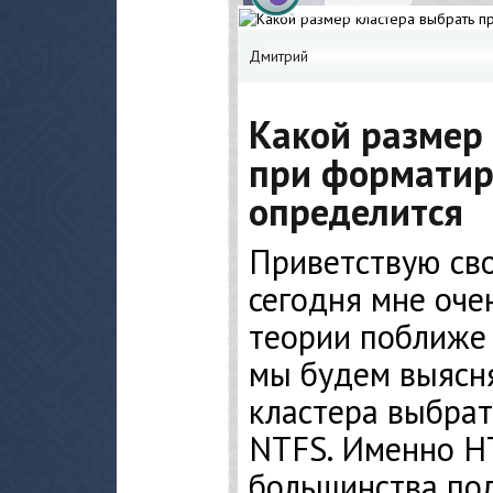
Дмитрий
Какой размер
при форматир
определится
Приветствую сво
сегодня мне оче
теории поближе 
мы будем выясня
кластера выбра
NTFS. Именно Н
большинства пол