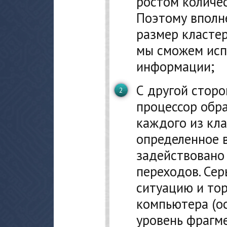
ростом количес
Поэтому вполне
размер класте
мы сможем исп
информации;
С другой сторо
процессор обр
каждого из кла
определенное 
задействовано
переходов. Сер
ситуацию и то
компьютера (о
уровень фрагм