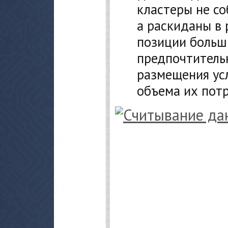
кластеры не со
а раскиданы в 
позиции больш
предпочтительн
размещения ус
объема их пот