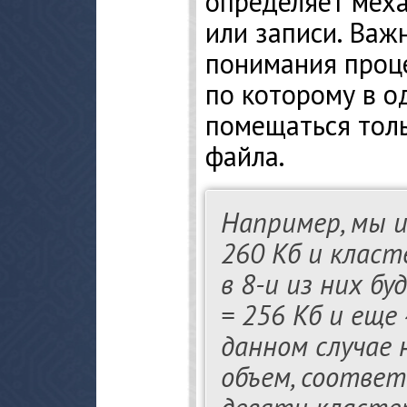
определяет мех
или записи. Ва
понимания проце
по которому в о
помещаться тол
файла.
Например, мы 
260 Кб и класт
в 8-и из них б
= 256 Кб и еще 4
данном случае 
объем, соотве