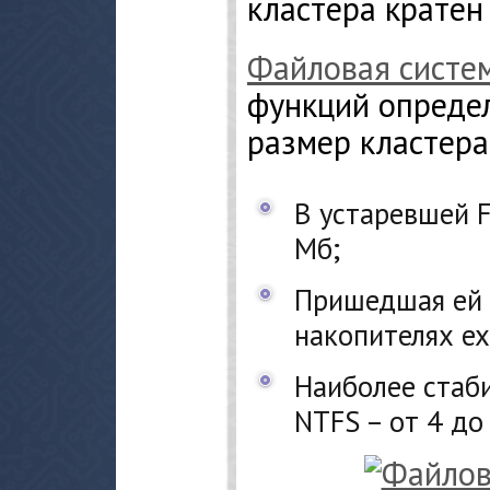
кластера кратен
Файловая систе
функций опреде
размер кластера
В устаревшей F
Мб;
Пришедшая ей 
накопителях ex
Наиболее стаб
NTFS – от 4 до