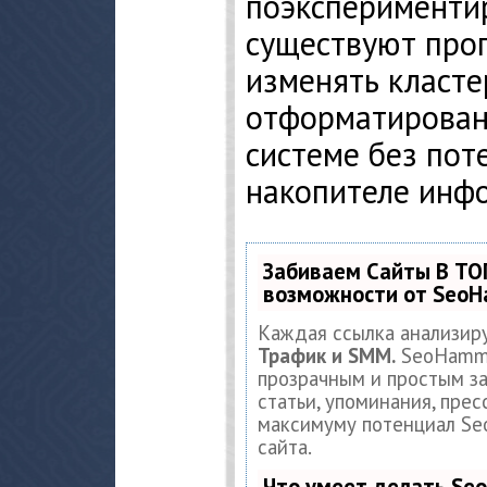
поэкспериментир
существуют про
изменять класте
отформатирован
системе без пот
накопителе инф
Забиваем Сайты В ТО
возможности от Seo
Каждая ссылка анализир
Трафик и SMM.
SeoHamme
прозрачным и простым за
статьи, упоминания, прес
максимуму потенциал S
сайта.
Что умеет делать S