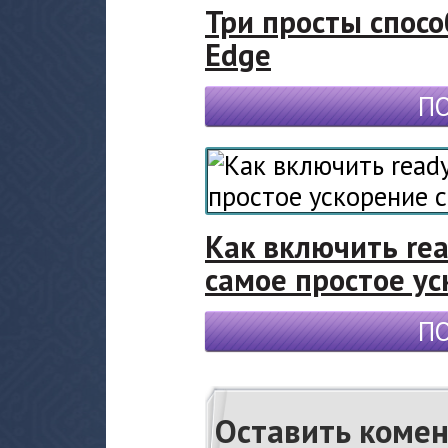
Три просты спосо
Edge
П
Как включить rea
самое простое у
П
Оставить коме