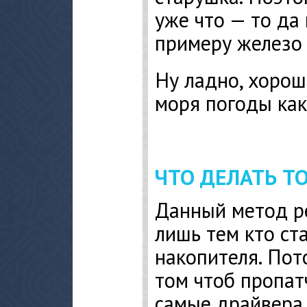
уже что — то да
примеру железо 
Ну ладно, хорош 
моря погоды как
ЧТО ДЕЛАТЬ Т
Данный метод р
лишь тем кто ст
накопителя. Пот
том чтоб пропат
самые драйвера