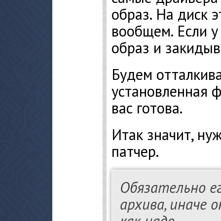
образ. На диск э
вообщем. Если у 
образ и закидыв
Будем отталкива
установленная ф
вас готова.
Итак значит, ну
патчер.
Обязательно ег
архива, иначе 
как надо.