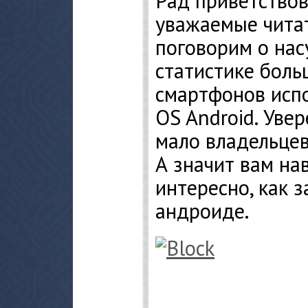
Рад приветствов
уважаемые читат
поговорим о нас
статистике боль
смартфонов испо
OS Android. Увер
мало владельце
А значит вам на
интересно, как 
андроиде.