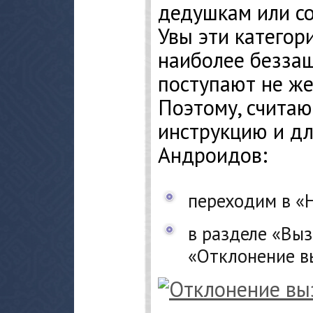
дедушкам или с
Увы эти категор
наиболее беззащ
поступают не же
Поэтому, счита
инструкцию и д
Андроидов:
переходим в «
в разделе «Вы
«Отклонение в