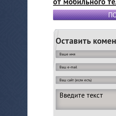
от мобильного т
П
Оставить коме