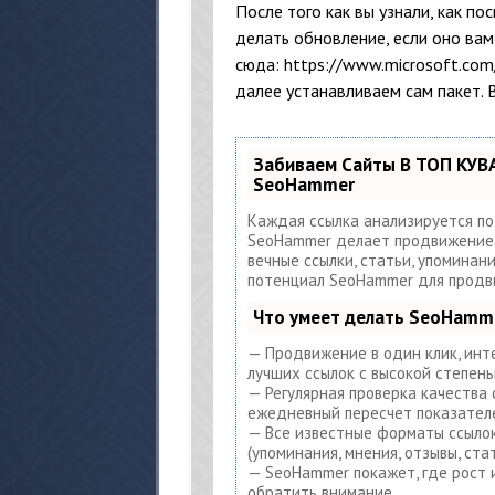
После того как вы узнали, как по
делать обновление, если оно ва
сюда: https://www.microsoft.com
далее устанавливаем сам пакет. Во
Забиваем Сайты В ТОП КУВ
SeoHammer
Каждая ссылка анализируется по
SeoHammer делает продвижение с
вечные ссылки, статьи, упоминани
потенциал SeoHammer для продв
Что умеет делать SeoHamm
— Продвижение в один клик, инт
лучших ссылок с высокой степень
— Регулярная проверка качества 
ежедневный пересчет показателе
— Все известные форматы ссылок
(упоминания, мнения, отзывы, стат
— SeoHammer покажет, где рост и
обратить внимание.