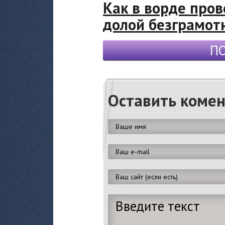
Как в ворде про
долой безграмотн
П
Оставить коме