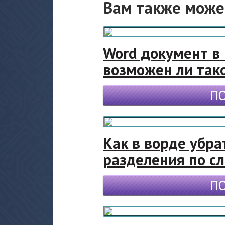
Вам также може
Word документ в 
возможен ли так
П
Как в ворде убра
разделения по с
П