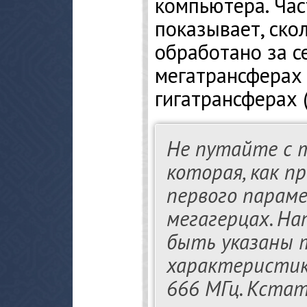
компьютера. Ча
показывает, ско
обработано за с
мегатрансферах 
гигатрансферах (
Не путайте с 
которая, как п
первого парам
мегагерцах. На
быть указаны 
характеристик
666 МГц. Кста