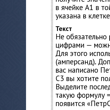
в ячейке А1 в то
указана в клетке
Текст
Не обязательно 
цифрами — можно
Для этого испол
(амперсанд). Доп
вас написано Пет
С3 вы хотите по
Выделите после
такую формулу =
появится «Петр