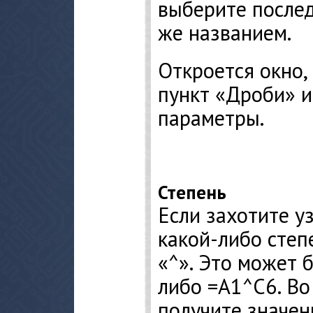
выберите после
же названием.
Откроется окно,
пункт «Дроби» и
параметры.
Степень
Если захотите у
какой-либо степ
«^». Это может 
либо =А1^С6. Во
получите значен