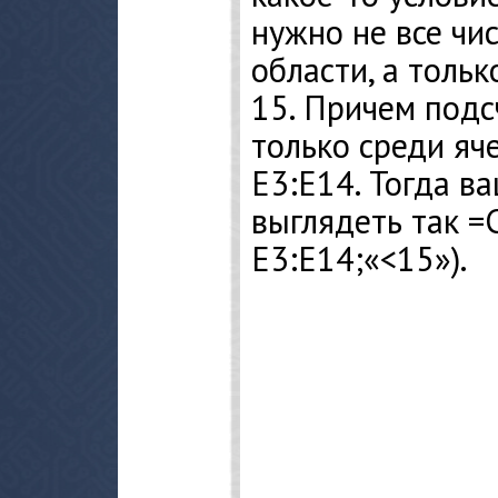
нужно не все чи
области, а толь
15. Причем подс
только среди яче
Е3:Е14. Тогда в
выглядеть так
Е3:Е14;«<15»).