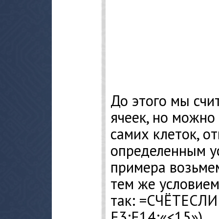
До этого мы сч
ячеек, но можно
самих клеток, о
определенным ус
примера возьмем
тем же условием
так: =СЧЁТЕСЛИ
Е3:Е14;«<15»).