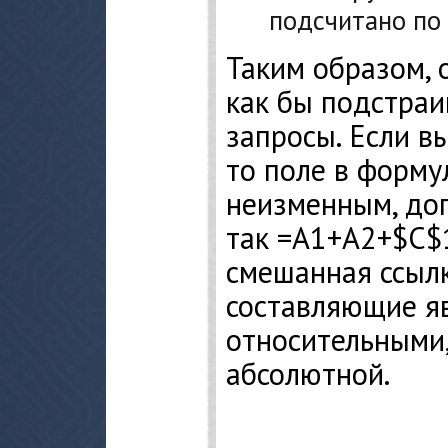
подсчитано по
Таким образом, 
как бы подстра
запросы. Если вы
то поле в форму
неизменным, доп
так =А1+А2+$C$1
смешанная ссылк
составляющие я
относительными,
абсолютной.