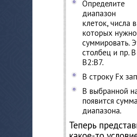
Определите
диапазон
клеток, числа в
которых нужно
суммировать. Э
столбец и пр. 
В2:В7.
В строку Fx за
В выбранной н
появится сумма
диапазона.
Теперь представь
какое-то услови