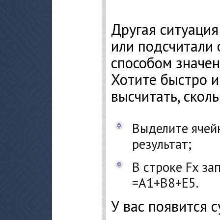
Другая ситуация
или подсчитали
способом значен
Хотите быстро и
высчитать, скол
Выделите ячейк
результат;
В строке Fx за
=А1+В8+Е5.
У вас появится 