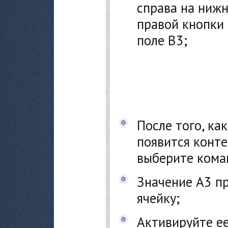
справа на нижн
правой кнопки 
поле В3;
После того, ка
появится конте
выберите кома
Значение А3 п
ячейку;
Активируйте ее