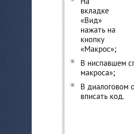
На
вкладке
«Вид»
нажать на
кнопку
«Макрос»;
В ниспавшем с
макроса»;
В диалоговом о
вписать код.