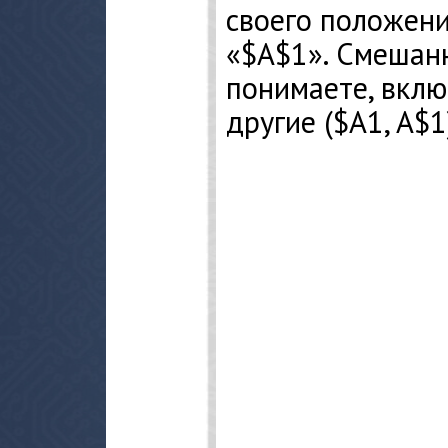
своего положени
«$A$1». Смешанн
понимаете, вклю
другие ($A1, A$1