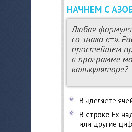
НАЧНЕМ С АЗО
Любая формула 
со знака «=». 
простейшем при
в программе м
калькуляторе?
Выделяете ячей
В строке Fx на
или другие ци