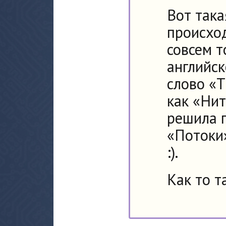
Вот так
происход
совсем т
английск
слово «T
как «Ни
решила п
«Потоки
:).
Как то т