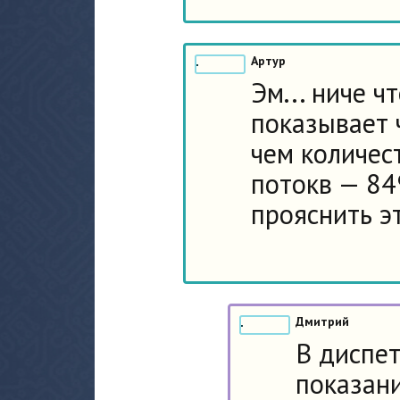
Артур
Эм... ниче ч
показывает 
чем количест
потокв — 84
прояснить э
Дмитрий
В диспет
показани