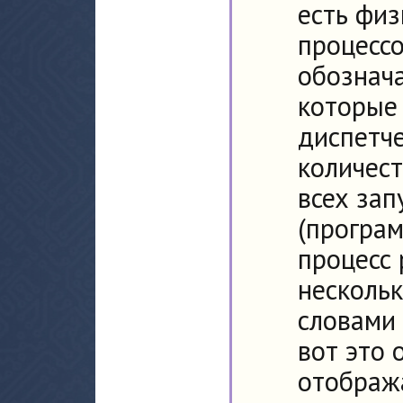
есть физ
процессо
обознача
которые
диспетч
количес
всех за
(програм
процесс 
нескольк
словами 
вот это 
отобража