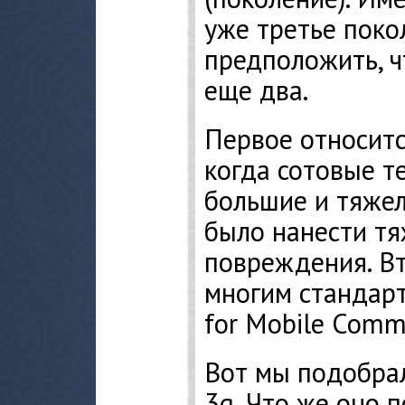
уже третье поко
предположить, ч
еще два.
Первое относитс
когда сотовые т
большие и тяжел
было нанести тя
повреждения. В
многим стандарт
for Mobile Commu
Вот мы подобрал
3g. Что же оно 