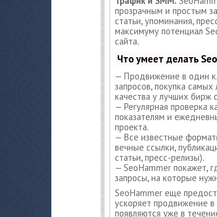
Трафик и SMM.
SeoHamme
прозрачным и простым за
статьи, упоминания, прес
максимуму потенциал S
сайта.
Что умеет делать S
— Продвижение в один к
запросов, покупка самых
качества у лучших бирж 
— Регулярная проверка к
показателям и ежедневны
проекта.
— Все известные формат
вечные ссылки, публикац
статьи, пресс-релизы).
— SeoHammer покажет, гд
запросы, на которые нуж
SeoHammer еще предост
ускоряет продвижение в 
появляются уже в течени