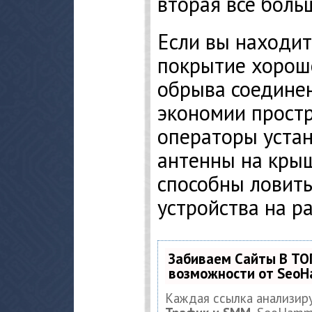
вторая всё боль
Если вы находите
покрытие хороше
обрыва соединен
экономии прост
операторы уста
антенны на кры
способны ловить
устройства на р
Забиваем Сайты В ТО
возможности от Seo
Каждая ссылка анализир