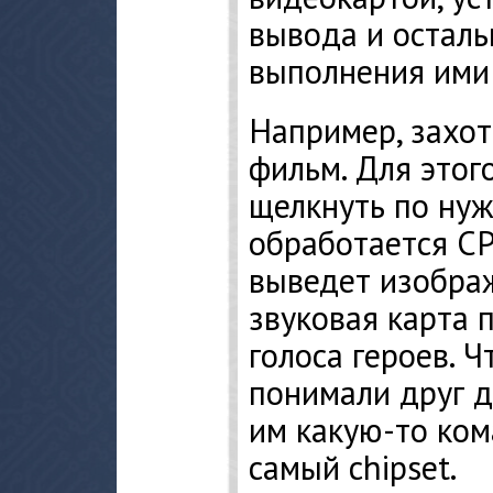
вывода и остал
выполнения ими
Например, захот
фильм. Для это
щелкнуть по нуж
обработается C
выведет изображ
звуковая карта 
голоса героев. Ч
понимали друг д
им какую-то ком
самый chipset.