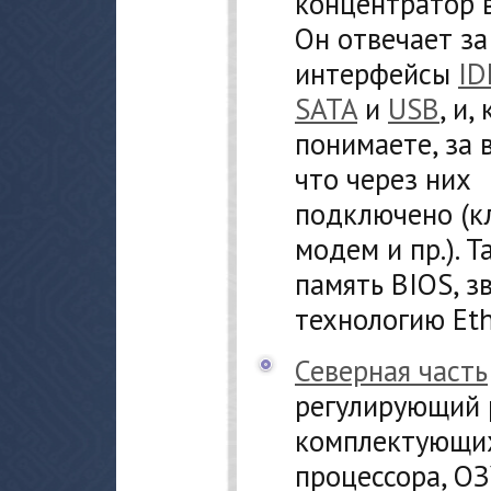
концентратор 
Он отвечает за
интерфейсы
ID
SATA
и
USB
, и,
понимаете, за в
что через них
подключено (кл
модем и пр.). 
память BIOS, з
технологию Eth
Северная часть
регулирующий 
комплектующих
процессора, ОЗ