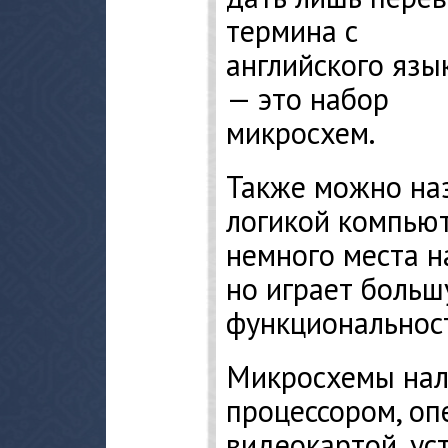
термина с
английского язы
— это набор
микросхем.
Также можно наз
логикой компьют
немного места н
но играет больш
функциональнос
Микросхемы нал
процессором, оп
видеокартой, ус