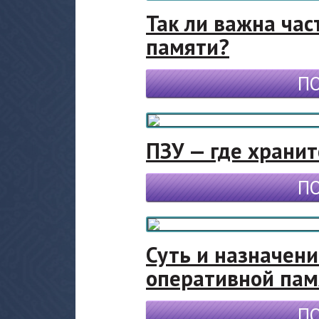
Так ли важна час
памяти?
П
ПЗУ — где хранит
П
Суть и назначен
оперативной пам
П