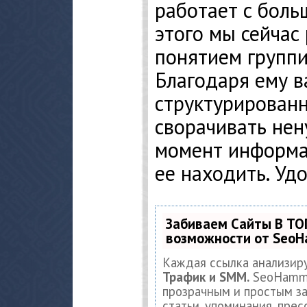
работает с боль
этого мы сейчас
понятием группир
Благодаря ему 
структурированн
сворачивать не
момент информа
ее находить. Уд
Забиваем Сайты В ТО
возможности от Seo
Каждая ссылка анализир
Трафик и SMM.
SeoHamme
прозрачным и простым за
статьи, упоминания, прес