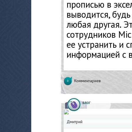
прописью в эксе
выводится, будь
любая другая. Э
сотрудников Micr
ее устранить и 
информацией с ва
Комментариев
0
БЛОГ
09.
04.2017
Дмитрий